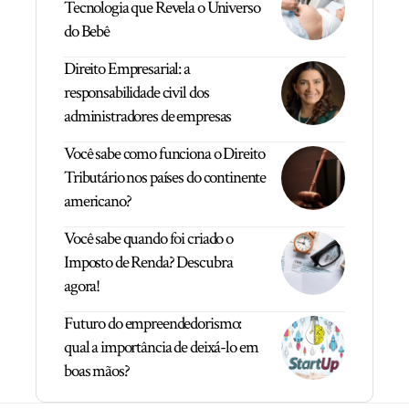
Tecnologia que Revela o Universo
do Bebê
Direito Empresarial: a
responsabilidade civil dos
administradores de empresas
Você sabe como funciona o Direito
Tributário nos países do continente
americano?
Você sabe quando foi criado o
Imposto de Renda? Descubra
agora!
Futuro do empreendedorismo:
qual a importância de deixá-lo em
boas mãos?