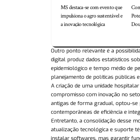
MS destaca-se com evento que
Com
impulsiona o agro sustentável e
Pote
a inovação tecnológica
Dou
Outro ponto relevante é a possibilid
digital produz dados estatísticos so
epidemiológico e tempo médio de p
planejamento de políticas públicas e
A criação de uma unidade hospitala
compromisso com inovação no setor
antigas de forma gradual, optou-se 
contemporâneas de eficiência e inte
Entretanto, a consolidação desse m
atualização tecnológica e suporte té
instalar softwares, mas garantir fu