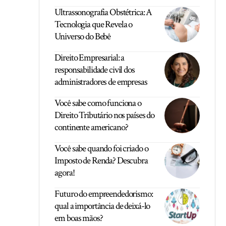
Ultrassonografia Obstétrica: A
Tecnologia que Revela o
Universo do Bebê
Direito Empresarial: a
responsabilidade civil dos
administradores de empresas
Você sabe como funciona o
Direito Tributário nos países do
continente americano?
Você sabe quando foi criado o
Imposto de Renda? Descubra
agora!
Futuro do empreendedorismo:
qual a importância de deixá-lo
em boas mãos?