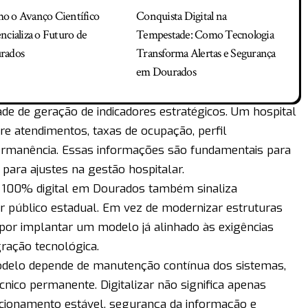
o o Avanço Científico
Conquista Digital na
ncializa o Futuro de
Tempestade: Como Tecnologia
rados
Transforma Alertas e Segurança
em Dourados
ade de geração de indicadores estratégicos. Um hospital
bre atendimentos, taxas de ocupação, perfil
ermanência. Essas informações são fundamentais para
 para ajustes na gestão hospitalar.
r 100% digital em Dourados também sinaliza
 público estadual. Em vez de modernizar estruturas
por implantar um modelo já alinhado às exigências
gração tecnológica.
odelo depende de manutenção contínua dos sistemas,
cnico permanente. Digitalizar não significa apenas
ncionamento estável, segurança da informação e