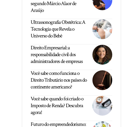
segundo Márcio Alaor de
Araújo
Ultrassonografia Obstétrica: A
Tecnologia que Revela o
Universo do Bebê
Direito Empresarial: a
responsabilidade civil dos
administradores de empresas
Você sabe como funciona o
Direito Tributário nos países do
continente americano?
Você sabe quando foi criado o
Imposto de Renda? Descubra
agora!
Futuro do empreendedorismo: