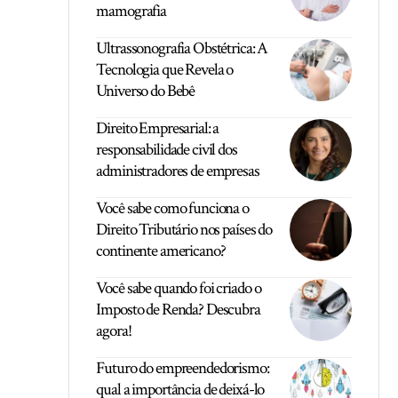
mamografia
Ultrassonografia Obstétrica: A
Tecnologia que Revela o
Universo do Bebê
Direito Empresarial: a
responsabilidade civil dos
administradores de empresas
Você sabe como funciona o
Direito Tributário nos países do
continente americano?
Você sabe quando foi criado o
Imposto de Renda? Descubra
agora!
Futuro do empreendedorismo:
qual a importância de deixá-lo