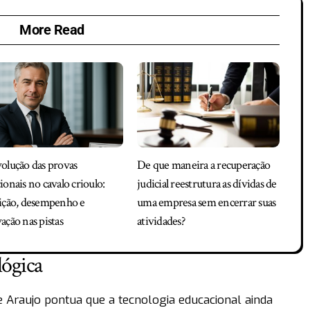
More Read
olução das provas
De que maneira a recuperação
ionais no cavalo crioulo:
judicial reestrutura as dívidas de
ição, desempenho e
uma empresa sem encerrar suas
ação nas pistas
atividades?
lógica
 Araujo pontua que a tecnologia educacional ainda