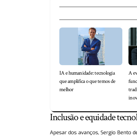
IA e humanidade: tecnologia
A ev
que amplifica o que temos de
func
melhor
trad
inov
Inclusão e equidade tecno
Apesar dos avanços, Sergio Bento de