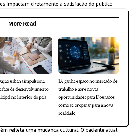
ões impactam diretamente a satisfação do público.
More Read
ação urbana impulsiona
IA ganha espaço no mercado de
 fase de desenvolvimento
trabalho e abre novas
cipal no interior do país
oportunidades para Dourados:
como se preparar para a nova
realidade
ém reflete uma mudança cultural. O paciente atual