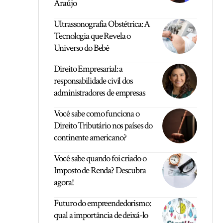
Araújo
Ultrassonografia Obstétrica: A
Tecnologia que Revela o
Universo do Bebê
Direito Empresarial: a
responsabilidade civil dos
administradores de empresas
Você sabe como funciona o
Direito Tributário nos países do
continente americano?
Você sabe quando foi criado o
Imposto de Renda? Descubra
agora!
Futuro do empreendedorismo:
qual a importância de deixá-lo